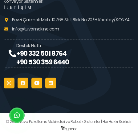
Konveyör Sistemleri
İLETIŞIM
Fevzi Çakmak Mah. 10768 Sk. I Blok No:20/H Karatay/KONYA
info@tuvamakine.com
Destek Hattı
+90 332 501 8764
+90 530 359 6440
© 2026 Tuva Paketleme Makineleri ve Robotik Sistemler | Her Hakkı Saklıdır.