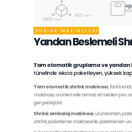
Ağı
900
900
mm
3800
mm
SHRINK MAKINELERI
Yandan Beslemeli Sh
Tam otomatik gruplama ve yandan b
tünelinde sıkıca paketleyen, yüksek ka
Tam otomatik shrink makinası
, farklı en
makinası
, ürünleri elle temas etmeden pvc amba
gerçekleştirir.
Shrink ambalaj makinesi
, ürünlerinizin pak
shrink paketleme makinesi
ile paketlenen ürü