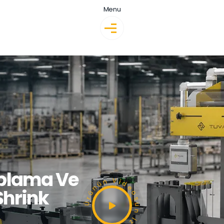
Menu
plama Ve
Ürünün Videosun İzleyin !
Shrink