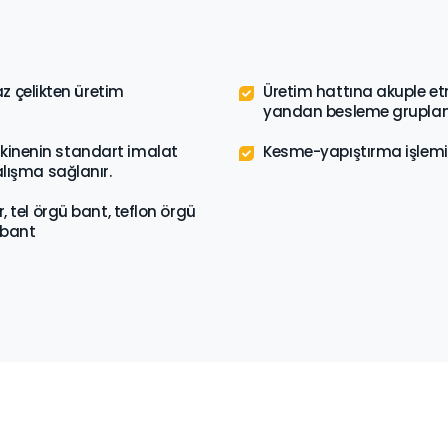
 çelikten üretim
Üretim hattına akuple e
yandan besleme grupla
akinenin standart imalat
Kesme-yapıştırma işlemi
çalışma sağlanır.
r, tel örgü bant, teflon örgü
 bant