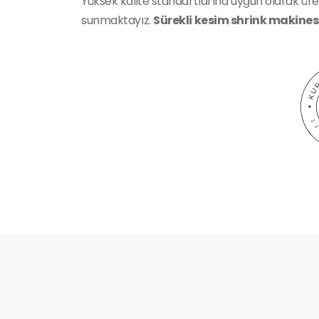
Yüksek kalite standartlarına uygun olarak ür
sunmaktayız.
Sürekli kesim shrink makines