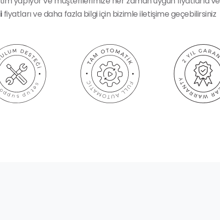
etim yapıyor ve müşterilerimize her zaman uygun fiyatlarla v
i
fiyatları ve daha fazla bilgi için bizimle iletişime geçebilirsiniz