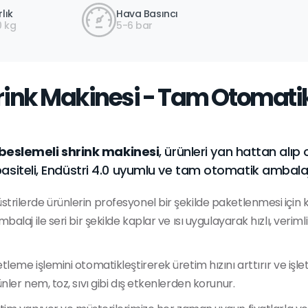
rlık
Hava Basıncı
 kg
5-6 bar
rink Makinesi - Tam Otomat
eslemeli shrink makinesi
, ürünleri yan hattan alıp
pasiteli, Endüstri 4.0 uyumlu ve tam otomatik ambal
düstrilerde ürünlerin profesyonel bir şekilde paketlenmesi için 
laj ile seri bir şekilde kaplar ve ısı uygulayarak hızlı, veriml
etleme işlemini otomatikleştirerek üretim hızını arttırır ve işle
nler nem, toz, sıvı gibi dış etkenlerden korunur.